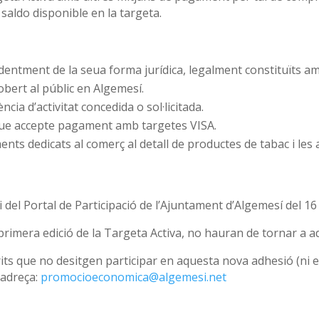
saldo disponible en la targeta.
entment de la seua forma jurídica, legalment constituïts amb
obert al públic en Algemesí.
cència d’activitat concedida o sol·licitada.
ue accepte pagament amb targetes VISA.
ts dedicats al comerç al detall de productes de tabac i les ac
del Portal de Participació de l’Ajuntament d’Algemesí del 16 a
primera edició de la Targeta Activa, no hauran de tornar a ad
its que no desitgen participar en aquesta nova adhesió (ni 
’adreça:
promocioeconomica@algemesi.net