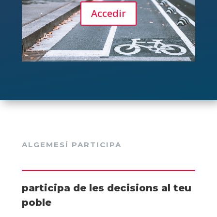
Accedir
ALGEMESÍ PARTICIPA
participa de les decisions al teu
poble