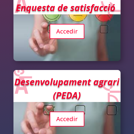
Enquesta de satisfacció
Accedir
Desenvolupament agrari
(PEDA)
Accedir