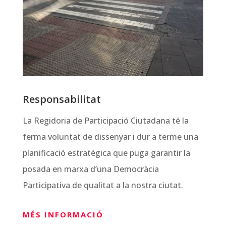
Responsabilitat
La Regidoria de Participació Ciutadana té la
ferma voluntat de dissenyar i dur a terme una
planificació estratègica que puga garantir la
posada en marxa d’una Democràcia
Participativa de qualitat a la nostra ciutat.
MÉS INFORMACIÓ