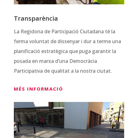
Transparència
La Regidoria de Participació Ciutadana té la
ferma voluntat de dissenyar i dur a terme una
planificació estratègica que puga garantir la
posada en marxa d’una Democràcia
Participativa de qualitat a la nostra ciutat.
MÉS INFORMACIÓ