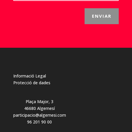
ENVIAR
Informació Legal
Protecció de dades
Plaça Major, 3
46680 Algemesí
participacio@algemesi.com
96 201 90 00