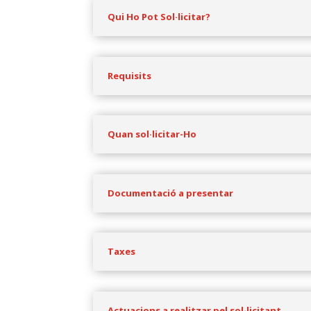
Qui Ho Pot Sol·licitar?
Requisits
Quan sol·licitar-Ho
Documentació a presentar
Taxes
Actuacions a realitzar pel sol·licitant