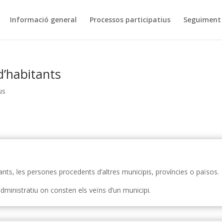
Informació general
Processos participatius
Seguiment 
d’habitants
us
ants, les persones procedents d’altres municipis, províncies o països.
administratiu on consten els veïns d’un municipi.