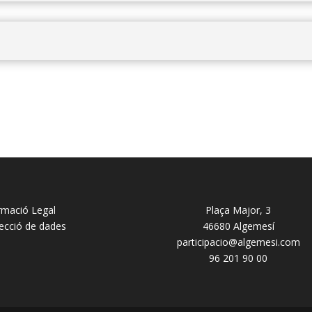
rmació Legal
Plaça Major, 3
ecció de dades
46680 Algemesí
participacio@algemesi.com
96 201 90 00