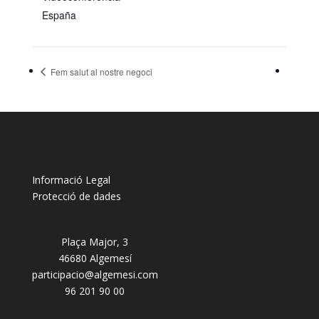
España
Fem salut al nostre negoci
Informació Legal
Protecció de dades
Plaça Major, 3
46680 Algemesí
participacio@algemesi.com
96 201 90 00