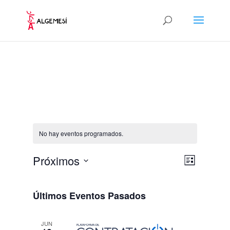
No hay eventos programados.
Navegaci
Navegaci
Próximos
Lista
de
de
Selecciona
vistas
vistas
de
la
Evento
Últimos Eventos Pasados
fecha.
JUN