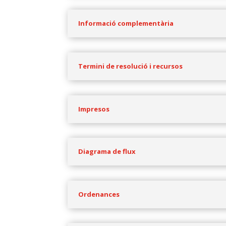
Informació complementària
Termini de resolució i recursos
Impresos
Diagrama de flux
Ordenances