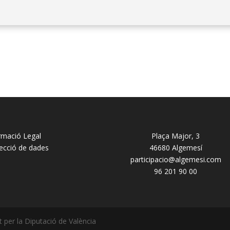
rmació Legal
Plaça Major, 3
ecció de dades
46680 Algemesí
participacio@algemesi.com
96 201 90 00
per la Diputació de València