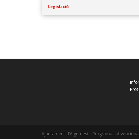
Legislació
Info
Prot
Ajuntament d'Algemesí - Programa subvencionat 