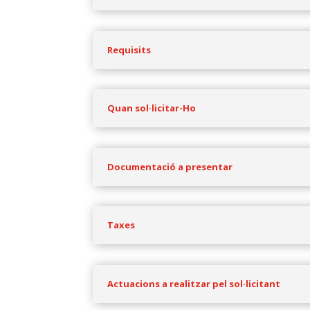
Requisits
Quan sol·licitar-Ho
Documentació a presentar
Taxes
Actuacions a realitzar pel sol·licitant