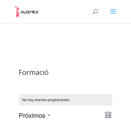
Formació
No hay eventos programados.
Navegaci
Navegaci
Próximos
Lista
de
de
Selecciona
vistas
vistas
de
la