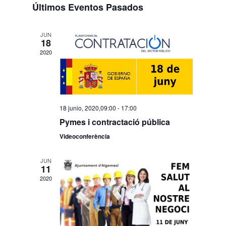
Evento
Últimos Eventos Pasados
fecha.
JUN
18
2020
18 junio, 2020,09:00
-
17:00
Pymes i contractació pública
Videoconferència
JUN
11
2020